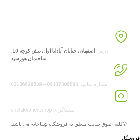
آدرس:
اصفهان، خیابان آپادانا اول، نبش کوچه 10،
ساختمان هورشید
شماره تماس:
09137806893 – 03136626539
اینستاگرام: shefakhaneh.shop
©کلیه حقوق سایت متعلق به فروشگاه شِفاخانه می باشد.
فروشگاه