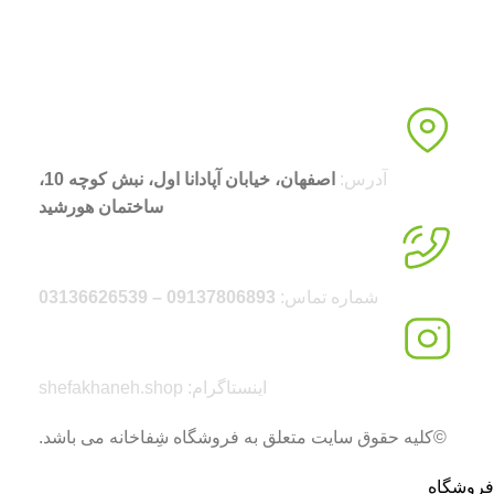
آدرس:
اصفهان، خیابان آپادانا اول، نبش کوچه 10،
ساختمان هورشید
شماره تماس:
09137806893 – 03136626539
اینستاگرام: shefakhaneh.shop
©کلیه حقوق سایت متعلق به فروشگاه شِفاخانه می باشد.
فروشگاه