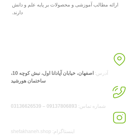
ارائه مطالب آموزشی و محصولات بر پایه علم و دانش
دارند.
آدرس:
اصفهان، خیابان آپادانا اول، نبش کوچه 10،
ساختمان هورشید
شماره تماس:
09137806893 – 03136626539
اینستاگرام: shefakhaneh.shop