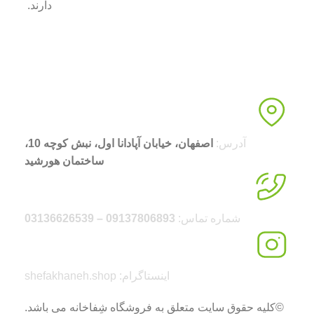
دارند.
آدرس:
اصفهان، خیابان آپادانا اول، نبش کوچه 10،
ساختمان هورشید
شماره تماس:
09137806893 – 03136626539
اینستاگرام: shefakhaneh.shop
©کلیه حقوق سایت متعلق به فروشگاه شِفاخانه می باشد.