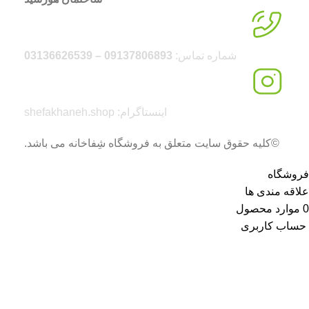
شماره تماس:
09137806893 – 03136626539
اینستاگرام: shefakhaneh.shop
©کلیه حقوق سایت متعلق به فروشگاه شِفاخانه می باشد.
فروشگاه
علاقه مندی ها
0
موارد
محصول
حساب کاربری