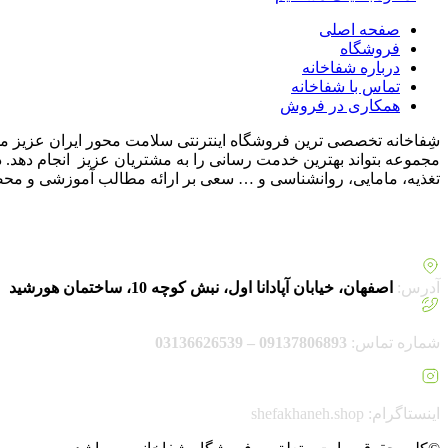
صفحه اصلی
فروشگاه
درباره شفاخانه
تماس با شفاخانه
همکاری در فروش
شِفاخانه تخصصی ترین فروشگاه اینترنتی سلامت محور ایران عزیز م
مجموعه بتواند بهترین خدمت رسانی را به مشتریان عزیز انجام دهد
تغذیه، مامایی، روانشناسی و … سعی بر ارائه مطالب آموزشی و محصو
آدرس:
اصفهان، خیابان آپادانا اول، نبش کوچه 10، ساختمان هورشید
شماره تماس:
09137806893 – 03136626539
اینستاگرام: shefakhaneh.shop