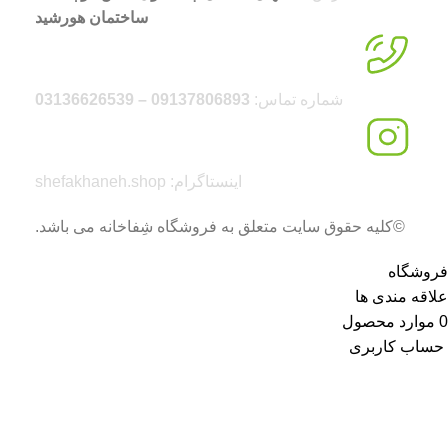
ساختمان هورشید
شماره تماس:
09137806893 – 03136626539
اینستاگرام: shefakhaneh.shop
©کلیه حقوق سایت متعلق به فروشگاه شِفاخانه می باشد.
فروشگاه
علاقه مندی ها
0
موارد
محصول
حساب کاربری