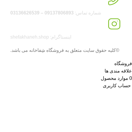
شماره تماس:
09137806893 – 03136626539
اینستاگرام: shefakhaneh.shop
©کلیه حقوق سایت متعلق به فروشگاه شِفاخانه می باشد.
فروشگاه
علاقه مندی ها
0
موارد
محصول
حساب کاربری