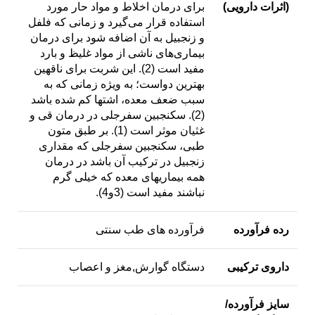
(اثرات دارویی
)
براى درمان اخلاط و مواد حار مورد
استفاده قرار می‌گیرد و زمانی که فلفل
و زنجبیل به آن اضافه شود براى درمان
بیماری‌های ناشی از مواد غلیظ و بارد
مفید است (2). این شربت براى ناقهین
بهترین دواست؛ به ویژه زمانی که به
سبب ضعف معده، اشتها کم شده باشد
(2). سکنجبین سفرجلی در درمان قی و
غثیان موثر است (1). بر طبق متون
طبی، سکنجبین‏ سفرجلى‏ که مقدارى
زنجبیل در ترکیب آن باشد در درمان
همه بیماری‏هاى معده که خیلی گرم
نباشند مفید است (3و4).
رده فرآورده
فرآورده های طب سنتی
داروی ترکیبی
دستگاه گوارش,مغز و اعصاب
سایز فرآورده/