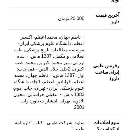
آخرین قیمت
20,000 تومان
دارو
· ناظم جهان، محمد اعظم، اکسیر
اعظم، دانشگاه علوم پزشکى ایران-
موسسه مطالعات تاریخ پزشکى، طب
اسلامى و مکمل، 1387 ه.ش. · شاه
ارزانى، میر محمد اکبر بن محمد، طب
رفرنس علمی
اکبرى، 2جلد، جلال الدین - قم، چاپ:
(برای ساخت
اول، 1387 ه.ش. · ناظم جهان، محمد
دارو
)
اعظم، قرابادین اعظم، 1جلد، دانشگاه
علوم پزشکى ایران - تهران، چاپ: دوم،
1383 ه.ش. · عقیلی خراسانی، مخزن
الادویه، تهران: انتشارات باورداران،
2001
منبع اطلاعات
سایت شرکت طوبی - کتاب "دارونامه
از کجاست؟
طوبی"