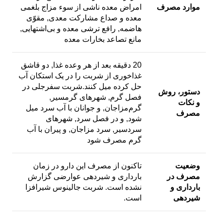
موارد مصرف
امراض معده ناشی از سوء مزاج بلغمی
معده و صداع مشارکت معدی, مقوّی
هاضمه, رافع ترشی معده و بی‌اشتهایی,
مانع تصاعد بخارات معده
20 دقیقه بعد از هر وعده غذا, دو قاشق
غذاخوری از شربت را در یک استکان آب
حل کرده میل کنند.شربت سفرجلی در
دستور، روش
فصل گرم, شهرهای گرمسیر,
و نکات
گرم‌مزاجان, و جوانان با آب سرد میل
مصرف
شود, و در فصل سرد, شهرهای
سردسیر, سرد مزاجان, و پیران با آب
گرم مصرف شود
وضعیت
تاکنون از مصرف این دارو در زمان
مصرف در
بارداری و شیردهی عوارضی گزارش
بارداری و
نشده است. شربت جالینوس شیرافزا
شیردهی
است.