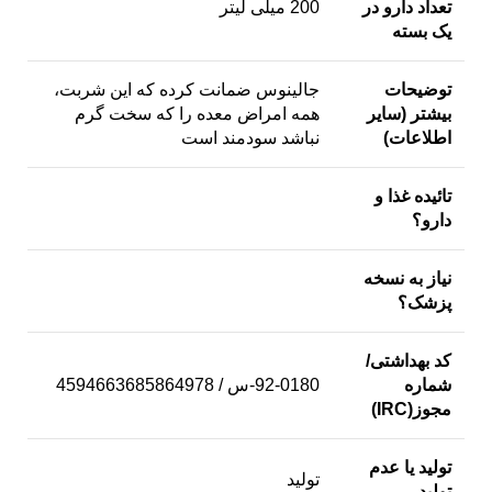
تعداد دارو در
200 میلی لیتر
یک بسته
توضیحات
جالینوس ضمانت کرده که این شربت،
بیشتر (سایر
همه امراض معده را که سخت گرم
اطلاعات
)
نباشد سودمند است
تائیده غذا و
دارو؟
نیاز به نسخه
پزشک؟
کد بهداشتی/
شماره
92-0180-س / 4594663685864978
مجوز
(IRC)
تولید یا عدم
تولید
تولید