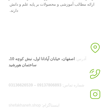
ارائه مطالب آموزشی و محصولات بر پایه علم و دانش
دارند.
آدرس:
اصفهان، خیابان آپادانا اول، نبش کوچه 10،
ساختمان هورشید
شماره تماس:
09137806893 – 03136626539
اینستاگرام: shefakhaneh.shop