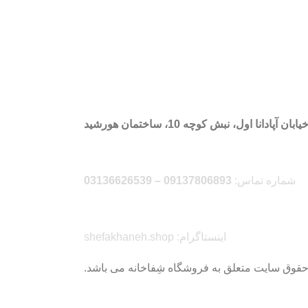
 آپادانا اول، نبش کوچه 10، ساختمان هورشید
شماره تماس:
09137806893 – 03136626539
اینستاگرام: shefakhaneh.shop
حقوق سایت متعلق به فروشگاه شِفاخانه می باشد.