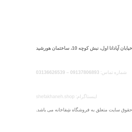
 آپادانا اول، نبش کوچه 10، ساختمان هورشید
شماره تماس:
09137806893 – 03136626539
اینستاگرام: shefakhaneh.shop
حقوق سایت متعلق به فروشگاه شِفاخانه می باشد.