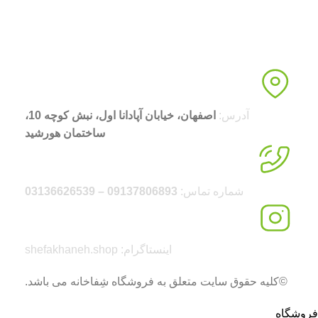
آدرس:
اصفهان، خیابان آپادانا اول، نبش کوچه 10،
ساختمان هورشید
شماره تماس:
09137806893 – 03136626539
اینستاگرام: shefakhaneh.shop
©کلیه حقوق سایت متعلق به فروشگاه شِفاخانه می باشد.
فروشگاه