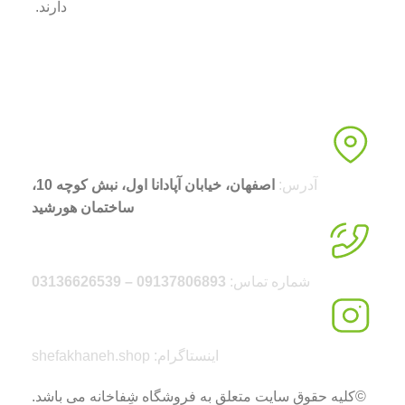
دارند.
آدرس:
اصفهان، خیابان آپادانا اول، نبش کوچه 10،
ساختمان هورشید
شماره تماس:
09137806893 – 03136626539
اینستاگرام: shefakhaneh.shop
©کلیه حقوق سایت متعلق به فروشگاه شِفاخانه می باشد.