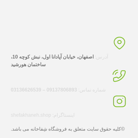
آدرس:
اصفهان، خیابان آپادانا اول، نبش کوچه 10،
ساختمان هورشید
شماره تماس:
09137806893 – 03136626539
اینستاگرام: shefakhaneh.shop
©کلیه حقوق سایت متعلق به فروشگاه شِفاخانه می باشد.