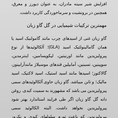
افزایش شیر سینه مادران، به عنوان دیورز و معرق،
همچنین در برونشیت و سرماخوردگی کاربرد داشت.
مهمترین ترکیبات شیمیایی در گل گاو زبان
گاو زبان غنی از اسیدهای چرب مانند گامولنیک اسید یا
همان گامالینولئیک اسید (GLA)؛ آلکالوئیدها از نوع
پیرولیزیدین مانند اورنیتین، لیکوپسامین، اینترمدین،
سوپینین، تسینین، آمابیلین قندهای موسیلاژ مانندآرابینوز،
گالاکتوز؛ اسیدها مانند اسید استیک، اسید لاکتیک، اسید
مالیک؛ و تانن میباشد. گاو زبان حاوی آلکالوئیدهای سمی
پیرولیزیدین می باشد که مشهورند به سمیت کبدی. روغن
دانه گل گاو زبان اگر طی فرایند استاندارد بهتر شود
پیرولیزیدین نخواهد داشت. البته الكالوئيد سمی
پیرولیزیدین که باعث تورم سلولهای کبدی و نکروز