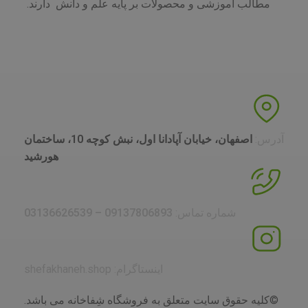
مطالب آموزشی و محصولات بر پایه علم و دانش دارند.
آدرس:
اصفهان، خیابان آپادانا اول، نبش کوچه 10، ساختمان
هورشید
شماره تماس:
09137806893 – 03136626539
اینستاگرام: shefakhaneh.shop
©کلیه حقوق سایت متعلق به فروشگاه شِفاخانه می باشد.