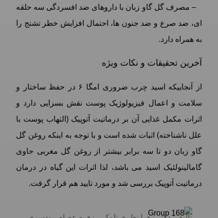
– مصرف گل گاو زبان با داروهای ضد افسردگی سه حلقه
ای، ضد صرع و ضد جنون ها، احتمال افزایش خطر تشنج را
به همراه دارد.
آخرین تحقیقات و نکات ویژه
از آنجاییکه اسید چرب ضروری امگا ۶ در حفظ ساختار و
سلامت و اعمال فیزیولوژیک پوست نقش بسزایی دارد و
اثرات مکمل غذایی آن بر درماتیت آتوپیک (التهاب پوست با
علل ناشناخته) اثبات شده است و با توجه به اینکه روغن گل
گاو زبان دو تا سه برابر بیشتر از روغن گل مغربی حاوی
گامالینولئیک اسید می باشد، لذا اثرات این گیاه در درمان
درماتیت آتوپیک بررسی شد و مورد تایید هم قرار گرفت.
تألیف: دکتر زهرا نظری تلوکی، زهره عصام رودسری