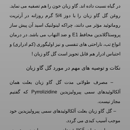
در گیاه نسبت داده اند. گاو زبان خون را هم تصفیه می نماید.
روغن گل گاو زبان را با دوز 5/4 گرم روزانه در آرتریت
روماتوئید مؤثر می دانند، چراکه لینولنیک اسید آن پیش ساز
پروستاگلاندین محافظ E1 و ضد التهاب می باشد. در درمان
انواع تب، ناراحتی های تنفسی و نیز اولیگوری (کم ادراری) و
احتباس ادرار هم قابل تجویز است گل گاو زبان !
نکات و توصیه های مهم در مورد گل گاو زبان
– مصرف طولانی مدت گل گاو زبان بعلت همان
آلکالوئیدهای سمی پیرولیزیدین Pyrrolizidine که گفتیم
مجاز نیست.
– گل گاو زبان بعلت آلکالوئیدهای سمی پیرولیزیدین خود
موجب آسیب کبدی می گردد.