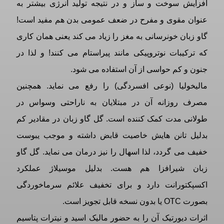
افزایش سوخت و ساز و در نتیجه تولید انرژی بیشتر به
عنوان مقوی و مفرح در ضعف عمومی بدن هم مفید است!
گاو زبان خونرسانی به مغز را زیاد می کند یعنی همان کاری
که ترکیبات نوتروپیکی مانند پیراستام می کنند! و لذا در
جنون و کم حواسی از آن استفاده می شود.
مالیخولیا (نوعی افسردگی) را رفع می نماید. همچنین
مصرف روزانه آن در مبتلایان به ناراحتی وسواس در
طولانی مدت کمک کننده است. گل گاو زبان در مقادیر کم
بدلیل تانن هایش خاصیت قابض داشته و موجب یبوست
خفیف می گردد، لذا اسهال را نیز درمان می نماید. گل گاو
زبان شیرافزا هم هست. بدلیل موسیلاژ عملکرد
اکسپکتورانت دارد و برای تخفیف علائم سرماخوردگی
بصورت OTC یا بدون نسخه قابل تجویز است.
اثرات دیورتیک آن را به حضور مالیک اسید و نیترات پتاسیم