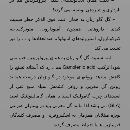
– بعلت همان آلکالوئیدهای سمی پیرولیزیدین هم در
بارداری و شیردهی توصیه نمی گردد!
– گل گاو زبان به همان علت فوق الذکر خطر سمیت
کبدی داروهایی همچون آمیودارون، متوترکسات،
کتوکونازول، استروئیدهای آنابولیک، ضدانعقادها و … را نیز
تشدید می کند.
– البته سمیت گل گاو زبان به همان پیرولیزیدین ختم نمی
شود! ترکیب Gamolenic acid هم دارد که آستانه تشنج را
کاهش میدهد. روغنهای موجود در گاو زبان درست همانند
روغن گل مغربی و روغن کشمش سیاه منبع غنی از
اسیدهای چرب گامولنیک اسید یا همان گامالینولئیک اسید
(GLA) می باشد لذا مانند گل مغربی باید در بیماران صرعی
بویژه مبتلایان همزمان به اسکیزوفرنی و مصرف کنندگان
فنوتیازین ها با احتیاط مصرف گردند.