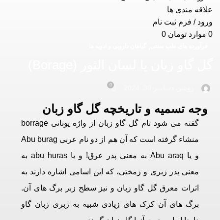
علاقه مندی ها
ورود / فرم ثبت نام
0
موارد
تومان
0
,
فرآورده های طب سنتی
گیاهان دارویی و ادویه ها
گل گاو زبان یا لسان الثور (Borage)
0
روشن دسامبر 30, 2024
وجه تسمیه و تاریخچه گل گاو زبان
گفته می شود نام گل گاو زبان از واژه یونانی borrage
منشاء گرفته است که آن هم از دو نام عربی Abu burag
و یا Abu araq به معنی پدر عرق! و یا abu huras به
معنی پدر زبری و زمختی، که این اسامی اشاره دارند به
اثرات معرق گل گاو زبان و نیز سطح زبر برگ های آن.
برگ های آن کرک های زیادی شبیه به زبری زبان گاو