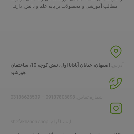
مطالب آموزشی و محصولات بر پایه علم و دانش دارند.
آدرس:
اصفهان، خیابان آپادانا اول، نبش کوچه 10، ساختمان
هورشید
شماره تماس:
09137806893 – 03136626539
اینستاگرام: shefakhaneh.shop