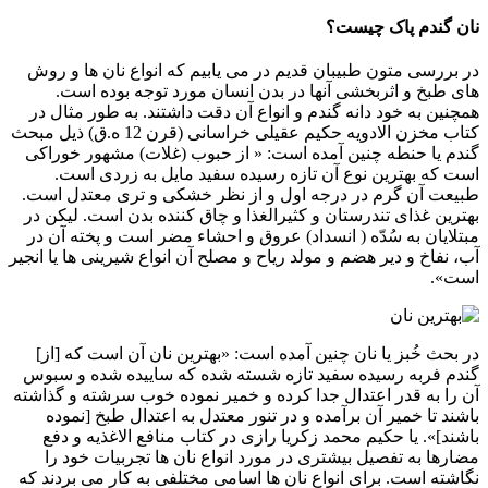
نان گندم پاک چیست؟
در بررسی متون طبیبان قدیم در می یابیم که انواع نان ها و روش
های طبخ و اثربخشی آنها در بدن انسان مورد توجه بوده است.
همچنین به خود دانه گندم و انواع آن دقت داشتند. به طور مثال در
کتاب مخزن الادویه حکیم عقیلی خراسانی (قرن 12 ه.ق) ذیل مبحث
گندم یا حنطه چنین آمده است: « از حبوب (غلات) مشهور خوراکی
است که بهترین نوع آن تازه رسیده سفید مایل به زردی است.
طبیعت آن گرم در درجه اول و از نظر خشکی و تری معتدل است.
بهترین غذای تندرستان و کثیرالغذا و چاق کننده بدن است. لیکن در
مبتلایان به سُدّه ( انسداد) عروق و احشاء مضر است و پخته آن در
آب، نفاخ و دیر هضم و مولد ریاح و مصلح آن انواع شیرینی ها یا انجیر
است».
در بحث خُبز یا نان چنین آمده است: «بهترین نان آن است که [از]
گندم فربه رسیده سفید تازه شسته شده که ساییده شده و سبوس
آن را به قدر اعتدال جدا کرده و خمیر نموده خوب سرشته و گذاشته
باشند تا خمیر آن برآمده و در تنور معتدل به اعتدال طبخ [نموده
باشند]». یا حکیم محمد زکریا رازی در کتاب منافع الاغذیه و دفع
مضارها به تفصیل بیشتری در مورد انواع نان ها تجربیات خود را
نگاشته است. برای انواع نان ها اسامی مختلفی به کار می بردند که