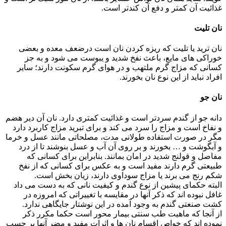
غذائیت آن کمتر و دفع آن کندتر است.
نان تلیت
نان ترید یا تلیت که ریزه کردن نان است درضعف معده و بعضی
خوراکی های مایع، باعث نفخ شدید و یبوست می شود و به جز
کسانی که مزاج گرم ملتهب و در هوای گرم سکونت دارند؛ سایر
افراد نباید از این نوع نان بخورند.
نان جو
دانه جو از گندم سردتر است و غذائیت کمتری دارد. نان آن دیر هضم
و نفاخ است و مزاج را سرد می کند و برای تبرید مزاج کاربرد دارد
مگر در صورت استفاده طولانی مدت، مصلحاتی مانند عسل و خرما
و آبگوشت و … بخورند و بر روی آن آب و عسل بنوشند تا از درد
مفاصل و قولنج شدید در امان بمانند. بنابراین برای کسانی که
طبیعتی گرم دارند مفید است و به عکس برای کسانی که از نفخ
شکم رنج می برند یا مزاج سوداوی دارند، زیان بخش است.
البته حکمای پیشین از نوع گندم و کیفیت نانی که به دست می داد
غافل نبوده اند که ذکر آنها در مقایسه با تغییراتی که امروزه در
کشت صنعتی گندم به وجود آمده در این نوشتار جایگاهی ندارد.
از آنجا که ماهیت طب سنتی بیمار محور است حکما مکرر ذکر
نموده اند که خواص اقسام نان ها و اثرات مفید و مضر آنها بر حسب