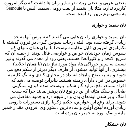
بعضی عربی و بعضی ریشه در سایر زبان ها داشت که دیگر امروزه
کاربرد ندارد، مثلا نان سَمید از لغت رومی سیمید ألیس یا Semoule
به معنی نرم ترین آرد آمده است.
نان سَمید و حَواری
نان سمید و حواری را نان هایی می گفتند که سبوس آنها به حد
زیادی گرفته شده بود. البته درجات سبوس گیری در قرون گذشته با
تکنولوژی امروزی قابل مقایسه نیست اما برای همان نانهای کم
سبوس زمان خودشان خواص و عوارضی قائل بودند از جمله آن که
سریع الانحدار و کثیرالغذا هستند. یعنی زود از معده می گذرند و نیز
نسبت به سایر خوراکی ها، مواد مورد نیاز بدن (یا همان اخلاط)
بیشتری، از آنها تولید میشود. از طرف دیگر دیرتر از شکم دفع می
شوند و مسبب نفخ و ایجاد انسداد در مجاری کبدی و سنگ کلیه به
خصوص در افراد دارای زمینه هستند. بنابراین توصیه می شد که
افراد مستعد نفخ، تولید گاز شکم، یبوست، سده کبدی، سنگینی
طحال و سنگ مثانه از این دو نوع نان پرهیز نمایند چرا که سبب
امتلاء و پر شدن آوندهای بدن و در نتیجه درد و جمود مفاصل می
شوند. برای رفع این عوارض، حکیم زکریا رازی دستورات دارویی
زیادی آورده لیکن اولین و ساده ترین دستور وی افزودن مقدار خمیر
مایه و نمک بوره به خمیر نان بوده است.
نان خشکار