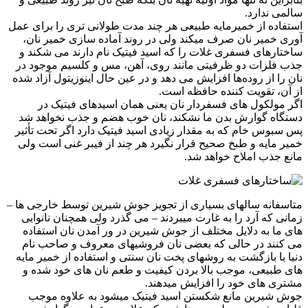
سالمی ندارد.
استفاده از خمیرمایه طبیعی هر چند مدت طولانی تری را برای عمل
آوری خمیر نان صرف میکند ولی در روند آماده سازی خمیر نان،
ساختارهای فسفری غلات را که اسید فیتیک نام دارند می شکند و
جذب فلزات دو ظرفیتی مانند روی، آهن، مس و کلسیم موجود در
نان را از روده‌ها افزایش می دهد و در عین حال اینوزیتول آزاد شده
از آن، تقویت کننده حافظه است.
اگر مولکول های فسفردار نان یعنی همان اسیدهای فیتیک در
دستگاه گوارش بدن ما نشکند، نان خوب هضم و جذب نخواهد شد
پس سبوس خام که به مقدار زیادی اسید فیتیک دارد اگر تحت تأثیر
خمیر مایه و طبخ صحیح قرار نگیرد هر چند از فیبر غنی است ولی
مانع جذب املاح خواهد شد.
متاسفانه سالهای بسیاری از تجویز جوش شیرین توسط خارجی ها –
زمانی که آرد را به غارت میبردند – می گذرد ولی همچنان نانوایی
های ما به دلایل مختلف از جوش شیرین در ور آمدن نان استفاده
می کنند در حالی که بعضی نان فروشیهای معروف و صاحب نام
دنیا با بازگشت به روشهای پخت نان سنتی و استفاده از خمیر مایه
های طبیعی، موجب بالا بردن کیفیت و طعم نان های خود شده و
مشتری های خود را افزایش میدهند.
جوش شیرین مانع شکستن اسید فیتیک میشود به علاوه موجب