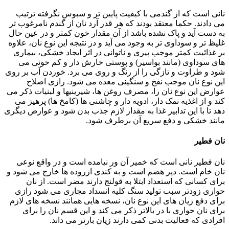
نانی است که از گندمی با کیفیت پایین تر و سبوس نگرفته ترتیب
می دادند. حکما معتقد بودند که هر قدر آرد نان از گندم نامرغوب تر
به دست آید و پاک نشده باشد از آن مقدار خون کمتر و در عین حال
غلیظ تر و سوداوی تر به وجود می آید و در نتیجه این نوع نان، علاوه
بر غذائیت کمتر موجب پیری و ناتوانی در اثر ایجاد خشکی، بیماری
های سوداوی (مانند بواسیر) و پوستی خارش دار و کم خونی می
شود و طراوت و تازگی را از رنگ و روی می برد. خوردن آب بر روی
این نوع نان موجب نفخ و سنگینی معده می شود. رازی اصلاح
عوارض این نوع نان را، مصرف روغن ها، شیرینیها و لبنیات ذکر می
کند و از اغذیه نمک دار، ادویه دار و چاشنی ها (کامخ ها) پرهیز می
دهد تا با این تدابیر غذا به مقدار لازم جذب بدن شود و عوارض دیگری
مانند خشکی و دفع سریع آن برطرف شود.
نان فطیر
نان فطیر نانی است که خمیر آن ور نیامده است و در واقع نوعی
نان خام است. دیر هضم است و به کندی ازروده ها خارج می شود و
برای کسانی که استعداد ابتلا به قولنج دارند مضر است. از نان
حواری زودتر سبب تولید سنگ کلیه انسداد مجاری می شود رازی
برای دفع زیان های این نوع نان، نسخه هایی همانند نسخه های لازم
برای نان حواری با در بالاتر ذکر می کند و این قسم نان را برای
افرادی که فعالیت بدنی کمی دارند زیان بارتر می داند.