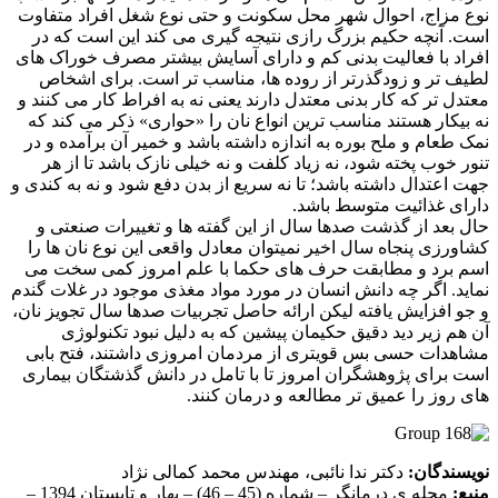
نوع مزاج، احوال شهر محل سکونت و حتی نوع شغل افراد متفاوت
است. آنچه حکیم بزرگ رازی نتیجه گیری می کند این است که در
افراد با فعالیت بدنی کم و دارای آسایش بیشتر مصرف خوراک های
لطیف تر و زودگذرتر از روده ها، مناسب تر است. برای اشخاص
معتدل تر که کار بدنی معتدل دارند یعنی نه به افراط کار می کنند و
نه بیکار هستند مناسب ترین انواع نان را «حواری» ذکر می کند که
نمک طعام و ملح بوره به اندازه داشته باشد و خمیر آن برآمده و در
تنور خوب پخته شود، نه زیاد کلفت و نه خیلی نازک باشد تا از هر
جهت اعتدال داشته باشد؛ تا نه سریع از بدن دفع شود و نه به کندی و
دارای غذائیت متوسط باشد.
حال بعد از گذشت صدها سال از این گفته ها و تغییرات صنعتی و
کشاورزی پنجاه سال اخیر نمیتوان معادل واقعی این نوع نان ها را
اسم برد و مطابقت حرف های حکما با علم امروز کمی سخت می
نماید. اگر چه دانش انسان در مورد مواد مغذی موجود در غلات گندم
و جو افزایش یافته لیکن ارائه حاصل تجربیات صدها سال تجویز نان،
آن هم زیر دید دقیق حکیمان پیشین که به دلیل نبود تکنولوژی
مشاهدات حسی بس قویتری از مردمان امروزی داشتند، فتح بابی
است برای پژوهشگران امروز تا با تامل در دانش گذشتگان بیماری
های روز را عمیق تر مطالعه و درمان کنند.
نویسندگان:
دکتر ندا نائبی، مهندس محمد کمالی نژاد
منبع:
مجله ی درمانگر – شماره (45 – 46) – بهار و تابستان 1394 –