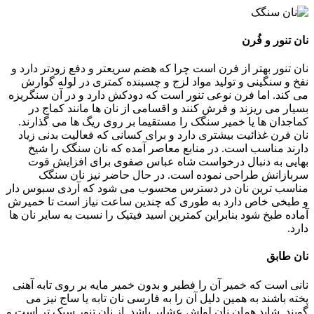
نان تنور و فُرن
نان تنور بهتر از فرن است چرا که هضم سریعتر و دفع زودتر دارد و
نفخ و سنگینی و تولید مواد لزج و چسبنده کمتری در لوله گوارش
می کند. اما فرن نوعی تنور است که دودکش دارد و در آن سنگریزه
بسیار می ریزند و فرش کنند و اقسامی از نان ها مانند کماج در
کماجدان ها یا خمیر سنگک را مستقیما بر روی ریگ ها می گذارند.
نان فرن غذائیت بیشتری دارد و برای کسانی که فعالیت بدنی زیاد
دارند مناسب است. در منابع معاصر آمده که نان سنگک را شیخ
بهایی به دنبال درخواست شاه عباس صفوی برای افزایش قوت
سربازانش طراحی نموده است. در حال حاضر نیز نان سنگک
مناسب ترین نان در دسترس محسوب می شود که آردی سبوس دار
و طبخی خاص دارد به طوری که چندین ساعت نیاز است تا خمیرش
آماده طبخ شود بنابراین کمترین اسید فیتیک را نسبت به سایر نان ها
دارد.
نان طابق
نانی است که خمیر آن را فطیر و بدون خمیر مایه بر روی تابه آهنی
پخته باشند به همین دلیل آن را به فارسی نان تابه یا ساج نیز می
گویند. شاید همان نان لواش عشایر باشد. از نان تنور سبک تر است و