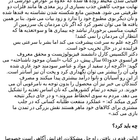
قلیایی شدن محیط روده ها شده که علاوه بر عوارض گوارشی در
نهایت موجب کاهش جذب بسیاری از ریز مغذی ها مانند فلزات دو
ظرفیتی می شود. همچنین مانع شکسته شدن نشاسته به قندها شده
و نان دیگر بوی مطبوع خود را ندارد و زود بیات می شود. بنا بر همین
یافته ها می توان تصور کرد که اگر نان مردمان یک سرزمین از
کیفیت مناسبی برخوردار نباشد چه بیماری ها و سوءتغذیه ها که
انتظار آن مردمان را نمی کشد!
اگرچه علم به سرعت پیشرفت می کند اما بشر با سرعتی بس
فزاینده تر در حال تخریب خود است.
دکتر الکسیس کارل دانشمند فیزیولوژیست و محقق معروف
فرانسوی حدود60 سال پیش، در کتاب «انسان موجود ناشناخته» می
گوید: «اگرچه آرد سفید از مواد و عناصر سودمند خود عاری شده
ولی آن را بیشتر می توان نگهداری کرد و پخت آن نیز آسانتر است.
از این رو آسیابان و نانوا درآمد بیشتری پیدا میکنند و مصرف
کنندگان بی خبر نیز آن محصول را بدون توجه به نامرغوبی آن می
خورند. در نتیجه در تمام کشورهایی که نان اساس تغذیه را تشکیل
می دهد، مردم به سوی انحطاط میروند.» و در جای دیگر نتیجه
گیری میکند که: « عملکرد منفعت طلبانه کسانی که در جلب
مشتری برای کالاهای خود ماهر هستند نقش بزرگی در تمدن ما
بازی می کند.»
چه باید کرد؟
اولین قدم در یافتن راه حل مشکلات، افزایش آگاهی است خصوصا