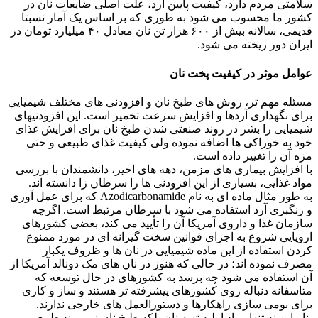
سلامتی مردم دارد، کیفیت پایین آرد، علت اصلی ضایعات نان در
کشور ما محسوب می شود به طوری که بر اساس یک آمار نسبتا
قدیمی، سالانه بیش از ۶۰۰ هزار تن نان معادل ۴۰ میلیارد تومان در
ایران دور ریخته می شود.
عوامل موثر در کیفیت پخت نان
مسئله مهم تر، روش های طبخ نان و افزودنی های مختلف شیمیایی
برای نگهداری آردها و افزایش سرعت تخمیر است. این افزودنیهای
شیمیایی را بشر در روند صنعتی شدن طبخ نان برای افزایش غذای
خود به خوراکی ها اضافه نموده ولی کیفیت غذای طبیعی و حتی
مزه آن را تغییر داده است.
با افزایش بیماری های مزمن، دهه های اخیر، دانشمندان با بررسی
مواد غذایی، بسیاری از این افزودنی ها را سرطان زا دانسته اند.
به طور مثال ماده ای به نام Azodicarbonamide که برای عمل آوری
و رنگبری آرد استفاده می شود با سرطان مرتبط است. اگرچه
سازمان غذا و داروی آمریکا آن را تأیید می کند، بعضی کشورهای
اروپایی شروع به اجرای قوانین سخت گیرانه ای در مورد ممنوع
کردن استفاده از این ماده شیمیایی در نان ها و ظروف یکبار
مصرف نموده اند؛ در حالی که هنوز در نان های مک دونالد آمریکا از
آن استفاده می شود چه برسد به کشورهای در حال توسعه که
متاسفانه دنباله روی کشورهای پیشرفته تر هستند و ساز و کاری
برای بومی سازی راهکارها و دستورالعمل های خارجی ندارند.
بنابراین نه تنها مواد اولیه تهیه نان بلکه طبخ نان نیز روند طبیعی و