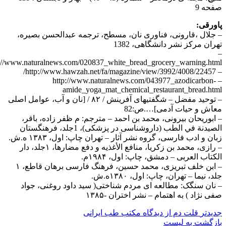
صفحه 9
پاورقی:
– جلال ،قارونی، فناوری نان، مسطح، ترجمه عبدالحسن بصیره،
تهران مرکز نشر دانشگاهی، 1382
–
p://www.naturalnews.com/020837_white_bread_grocery_warning.html
– http://www.hawzah.net/fa/magazine/view/3992/4008/22457/
– http://www.naturalnews.com/043977_azodicarbon-
amide_yoga_mat_chemical_restaurant_bread.html
– توحید مفضل – شگفتیهای آفرینش / ۸۲ / [نان و آب، عوامل اصلی
معاش و حیات آدمی]….ص:82
– ابوریحان بیرونی، محمد بن احمد – مترجم: م ظفر زاده، باقر،
الصيدنة في الطب (داروشناسی در پزشکی)، 1جلد، فرهنگستان
زبان و ادب فارسی، گروه نشر آثار – تهران چاپ: اول، ۱۳۸۳ ه.ش.
– رازی، محمد بن زكريا، منافع الأغذيه و دفع مضارها، ۱جلد، دار
الکتاب العربی – دمشق، چاپ: اول، ۱۹۸۴م.
– ابن خلف تبریزی، محمد حسین، فرهنگ فارسی برهان قاطع، ۱
جلد، نیما – تهران، چاپ: اول، ۱۳۸۰ه.ش.
– نان سنگک: مطالعه ای مردم شناختی( سید داود روغنی، جواد
صفی نژاد ) به اهتمام – نشر اختران -۱۳۸۵
جدیدتر
قلت دم از دیدگاه مکتب طب ایرانی
بازگشت به لیست