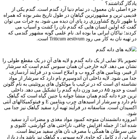
یادگار گذاشتند؟
جزء اصلی نان معمول، در تمام دنیا آرد گندم است. گندم یکی از
قدیمی ترین و مشهورترین گیاهان در طول تاریخ بشر بوده که همراه
با ظهور تاریخ کشاورزی رد پای آن دیده می شود. به جرأت می توان
گفت که اولین انسان هایی که گندم نان را کشت و آسیاب می
کردند؛ نیاکان ایرانی ما بوده اند. نام علمی گونه مشهور گندمی که
در تهیه نان به کار می رود Triticum aestivum است.
تصویر بالا نمایی از یک دانه گندم و لایه های آن در یک مقطع طولی را
نشان می دهد. لایه خارجی آن همان سبوس گندم است که سرشار
از فیبر، ویتامین های گروه ب و املاح است و در فرآیند آردسازی،
جدا می شود. لایه داخلی آن اندوسپرم نام دارد که سرشار از مواد
نشاسته ای است که در ترکیب با مولکول های پروتئینی به نام گلوتن
است و حدود ۸۵ درصد وزن دانه گندم را تشکیل می دهد. داخلی
ترین جزء دانه گندم همان منشأ جوانه یا جنین گیاه است که گیاهک
نام دارد و سرشار از اسیدهای چرب ویتامین E و فیتوکمیکالهای آنتی
اکسیدان است. متاسفانه در فرآیند تهیه آرد سفید گیاهک نیز جدا می
شود.
امروزه دانشمندان متوجه کمبود مواد مغذی و مضرات آرد سفید
شده اند؛ از جمله افزایش چاقی، ناراحتی های گوارشی، کلیوی و
حتی سرطان ها همگی با مصرف نان های سفید مرتبط است.
بنابراین آرد کامل که حاوی لایه سبوس و گیاهک نیز باشد وارد بازار