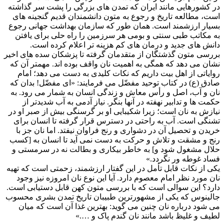
در کشورهایی مانند ایران که تمدن های بزرگی را پشت سر گذاشته
است، مطالعه تاریخ و رجوع به متون دانشمندان قدیم گنجینه های
بسیار ارزشمند است. همان طور که سازمان بهداشت جهانی رجوع
به مکاتب طبی سنتی و بومی هر سرزمین را راه حلی برای یافتن
دانش های جدید و درمان های کم هزینه تر اعلام کرده است.
بررسی متون گذشتگان از متقدمان گرفته تا پزشکان سده های اخیر
نشان می دهد که همگی به اهمیت نان واقف بوده اند. مهمتر آن که
روایاتی از اهل بیت داریم که نکات کلیدی به دست می دهد؛ امام
صادق (ع) در کتاب توحید مفضّل می فرمایند: «ای مفضّل! بدان که
نان و آب، اصل و رأس معاش و زندگی انسان به شمار می رود. به
حکمت ها و تدابیر نهفته در آنها بنگر. نیاز آدمی به آب شدیدتر از
نیازش به نان است؛ زیرا شکیبایی او بر گرسنگی بیش از صبر او در
تشنگی است. آب به راحتی در دسترس قرار گرفته تا انسان برای
خریدن و تحصیل آن در دشواری و رنج فراوان نیفتد. اما نان جز با
رنج و مشقت و تلاش و حرکت به دست نمی آید تا انسان به [کسب
حلال مشغول شود و] به خاطر بیکاری و بطالت نه در سرمستی و
فساد غوطه ور نگردد.»
یکی از نکات قابل تأمل در این گفتار ارزشمند، زحمتی است که تهیه
نان مورد نظر امام معصوم دارد. آیا این نوع نان امروزه نیز وجود
دارد؟ این سوالی است که با بررسی متون کهن قابل دستیابی است.
جالینوس که یکی از مشهورترین طبیبان تاریخ تمدن بشری محسوب
می شود درباره نان چنین می گوید: بهترین غذا آن است که میان
لطیف و غلیظ باشد مانند نان گندم پاک و ….»