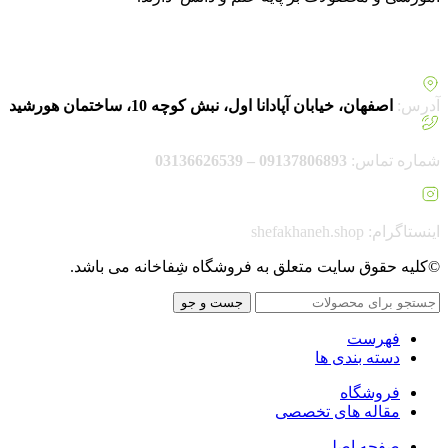
آدرس:
اصفهان، خیابان آپادانا اول، نبش کوچه 10، ساختمان هورشید
شماره تماس:
09137806893 – 03136626539
اینستاگرام: shefakhaneh.shop
©کلیه حقوق سایت متعلق به فروشگاه شِفاخانه می باشد.
جست و جو
فهرست
دسته بندی ها
فروشگاه
مقاله های تخصصی
صفحه اصلی