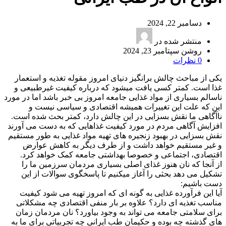
دسامبر 22, 2024
منتشر شده در
روشن سپتامبر 23, 2024
0
نظرات
یکی از مباحث چالش برانگیز دنیای امروز مقوله تغذیه و استعمار
غذا است. کمتر کسی یافت میشود که درباره کیفیت غیرطبیعی و
ناسالم بسیاری از مواد غذایی جامعه امروز بی خبر باشد اما در مورد
این که علت این تغییرات همیشه اقتصادی و سیاسی نیست و
ناآگاهی ما نقش بسزایی در این چالش دارد، کمتر بحث شده است.
افزایش آگاهی مردم در مورد کیفیت غذاهایی که به دست می آورند
نقش بسزایی در بهبود زنجیره های تهیه مواد غذایی به طور مستقیم
و غیر مستقیم خواهد داشت و از طرف دیگر به کاهش عوارض
اقتصادی، اجتماعی و خصوصا بهداشتی جامعه کمک خواهد کرد.
از آنجا که نان هنوز غذای اصلی بسیاری مردمان سرزمین ما را
تشکیل می دهد بحثی را آغاز میکنیم تا پاسخگوی سوالات از این
دست باشیم:
آیا این فرآورده غذایی به گونه ای که امروز تهیه می شود کیفیت
مناسب تغذیه ای دارد؟ علاوه بر بار منفی اقتصادی چه مشکلاتی
برای سلامتی جامعه می تواند به وجود بیاورد؟ نان مردمان زمان
های گذشته چه بوده و حکیمان طب ایرانی چه تجربیاتی برای ما به