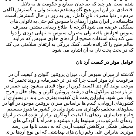
شده است. هر چند که صاحبان صنایع و حکومت ها به دلایل
اقتصادی، در این امور هیچ گاه پیشقدم نیستند ولی با گسترش آگاهی
مردم در دنیا مصرف نان کامل، روز به روز در حال گسترش است.
متاسفانه در ایران هنوز آردهای با سبوس کم حتی به نانوایی های
سنگکی عرضه می شود اگرچه با اطلاع رسانی بیشتر، مصرف
سبوس افزایش یافته ولی مصرف سبوس به تنهایی دردی را دوا
نمی کند بلکه استفاده صحیح از آردهای حاوی سبوس که فرآیند
سالم طبخ را گذرانده باشد، کمک بزرگی به ارتقای سلامتی می کند
که در بحث پخت نان به آن اشاره می شود.
عوامل موثر در کیفیت آرد نان
گذشته از میزان سبوس آرد، میزان پروتئین گلوتن و کیفیت آن در
مرغوبیت آرد موثر است چرا که در اثر خمیرمایه و روند تخمیر که
موجب تولید گاز دی اکسید کربن از مواد قندی میشود، پف خمیر در
اثر باز شدن مولکول های درشت پروتئین گلوتن و ایجاد خلل و فرج
ایجاد می شود، بنابراین پخت نان کیفیت بهتری می یابد در بسیاری از
کشورهای اروپایی، گندم ها براساس میزان پروتئین موجود در آنها در
سیلوهای مختلف نگهداری می شود ولی در کشور ما هنوز سیستم
جامع جداسازی آردهای با کیفیت گوناگون برقرار نشده است و انواع
آردهای نامرغوب در سیلوها وارد میشود و همراه با آلودگی های
محیطی همگی درکاهش کیفیت آردی که به دست نانوا می رسد
موثرند. بنابراین علی رغم زیان های بهداشتی که این نوع آردها برای