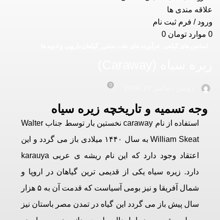
علاقه مندی ها
ورود / فرم ثبت نام
0
موارد
تومان
0
,
,
اسانس های گیاهی
فرآورده های طب سنتی
گیاهان دارویی و ادویه ها
زیره سیاه (Caraway)
0
روشن دسامبر 22, 2024
وجه تسمیه و تاریخچه زیره سیاه
استفاده از نام caraway نخستین بار توسط جناب Walter
William Skeat به سال ۱۴۴۰ میلادی باز می گردد و این
اعتقاد وجود دارد که این نام ریشه ی عربی karauya
دارد. زیره سیاه یکی از قدیمی ترین گیاهان در اروپا و
شمال آفریقا و نیز بومی آسیاست که قدمت آن به ۵ هزار
سال پیش باز می گردد این گیاه در تمدن مصر باستان نیز