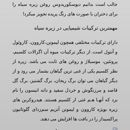
جالب است بدانیم دیوسکوریدوس روغن زیره سیاه را
برای دختران با صورت های رنگ پریده تجویز میکرد!
مهمترین ترکیبات شیمیایی در زیره سیاه
دارای ترکیبات مختلفی همچون لیمونن،کاروون، کاروئول
و آنتول است. از دیگر ترکیبات میوه آن اگزالات کلسیم،
پروتئین، موسیلاژ و روغن های ثابت می باشد. زیره از
نظر کلسیم یکی از غنی ترین گیاهان بشمار می رود و از
دیگر گیاهان می توان برگ ریحان،
برگ گشنیز
، برگ گل
قاصد و مرزنگوش و خردل سفید و دانه انیسون را نام
برد که آنهـا هـم غنی از کلسیم هستند. هیدروکربن های
زیره بویژه کاروون و لیمونن آنزیم سم‌زدای گلوتاتیون
پراکسیداز را در بافت ها افزایش می دهند.