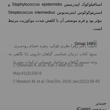
استافیلوکوک اپیدرمیس Staphylococcus epidermidis و
استرپتوکوکوس اینترمدیوس Streptococcus intermedius
مؤثر بود و فرم موضعی آن با کاهش شدت موکوزیت مرتبط
است.
تألیف: دکتر زهرا نظری تلوکی، زهره عصام رودسری
منبع: کتاب درمان شناسی گیاهان دارویی (با نگاهی به
وجه تسمیه گیاهان و ساختار شیمیایی ترکیبات موثره)
 Showraki A, et al. Iran J Med Sci. 2016
May;41(3):200-8
 Mardani M, et al. Oral Dis. 2016 Jan;22(1):39-45
جدیدتر
زیره سبز (Cumin)