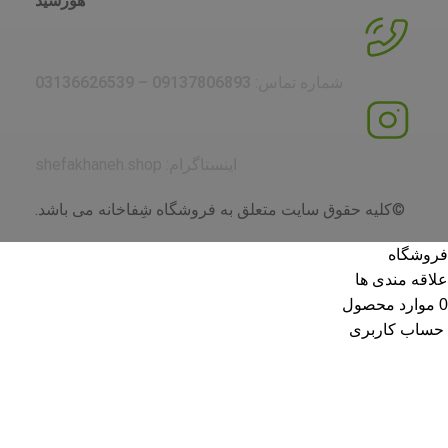
هورشید
شماره تماس:
09137806893 – 03136626539
اینستاگرام: shefakhaneh.shop
©کلیه حقوق سایت متعلق به فروشگاه شِفاخانه می باشد.
فروشگاه
علاقه مندی ها
0
موارد
محصول
حساب کاربری