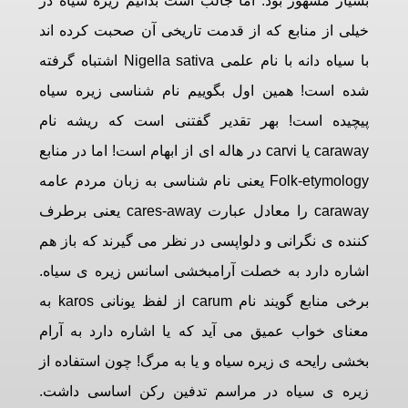
بسیار مشهور بود. اما جالب است بدانیم زیره سیاه در
خیلی از منابع که از قدمت تاریخی آن صحبت کرده اند
با
سیاه دانه
با نام علمی Nigella sativa اشتباه گرفته
شده است! همین اول بگوییم نام شناسی زیره سیاه
پیچیده است! بهر تقدیر گفتنی است که ریشه نام
caraway یا carvi در هاله ای از ابهام است! اما در منابع
Folk-etymology یعنی نام شناسی به زبان مردم عامه
caraway را معادل عبارت cares-away یعنی برطرف
کننده ی نگرانی و دلواپسی در نظر می گیرند که باز هم
اشاره دارد به خصلت آرامبخشی اسانس زیره ی سیاه.
برخی منابع گویند نام carum از لفظ یونانی karos به
معنای خواب عمیق می آید که یا اشاره دارد به آرام
بخشی رایحه ی زیره سیاه و یا به مرگ! چون استفاده از
زیره ی سیاه در مراسم تدفین رکن اساسی داشت.