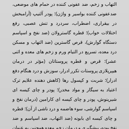
التهاب و زخم، ضد عفونی کننده در حمام های موضعی،
ضدعفونی کننده بواسیر و واژن)؛ پودر آلتیپ (آرامبخش
در بیقراری، اضطراب، سردرد و تنش عصبی، رفع
اختلالات خواب)؛ قطره گاسترولان (ضد نفخ و اسپاسم
دستگاه گوارش)، قرص گاسترین (ضد التهاب و مسکن
درد معده، تسریع در التیام ورم و زخم های معده و اثنی
عشر)؛ قرص و قطره پروستاتان (مؤثر در درمان
هیپرپلازی پروستات تکرر ادرار، سوزش و درد هنگام دفع
ادرار)؛ شربت و کپسول رها (کاهش دهنده علایم ترک
اعتیاد به سیگار و مواد مخدر)؛ پودر و چای کیسه ای
شیرینوش، پودر و چای کیسه ای کارامین (درمان نفخ و
اسپاسم گوارشی، سوء هاضمه و درد ناشی از آن)؛ قطره
و چای کیسه ای بابونه (ضد التهاب، ضد اسپاسم و ضد
نفخ بوده، پیشگیری و درمان زخم معده همچنین به عنوان