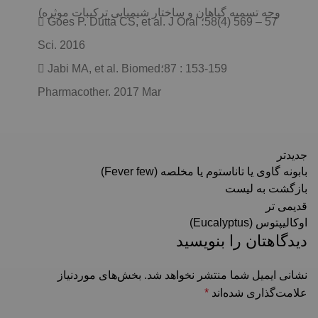
وجه تسمیه گیاهان و ساختار شیمیایی ترکیبات موثره)
57 – 569 (4)58؛  Goes P. Dutta CS, et al. J Oral
Sci. 2016
153-159 : 87؛ Jabi MA, et al. Biomed
Pharmacother. 2017 Mar
جدیدتر
بابونه گاوی یا تاناستوم یا مخلصه (Fever few)
بازگشت به لیست
قدیمی تر
اوکالیپتوس (Eucalyptus)
دیدگاهتان را بنویسید
نشانی ایمیل شما منتشر نخواهد شد.
بخش‌های موردنیاز
علامت‌گذاری شده‌اند
*