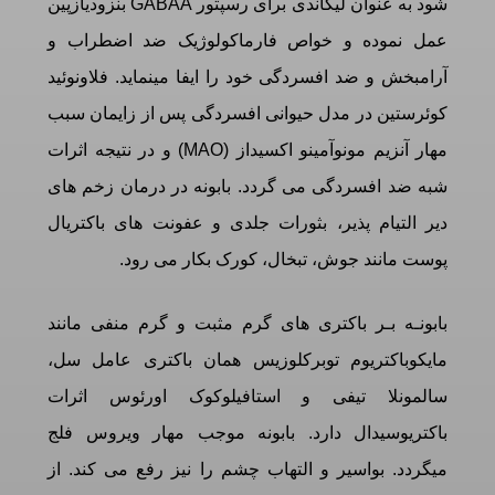
شود به عنوان لیگاندی برای رسپتور GABAA بنزودیازپین
عمل نموده و خواص فارماکولوژیک ضد اضطراب و
آرامبخش و ضد افسردگی خود را ایفا مینماید. فلاونوئید
کوئرستین در مدل حیوانی افسردگی پس از زایمان سبب
مهار آنزیم مونوآمینو اکسیداز (MAO) و در نتیجه اثرات
شبه ضد افسردگی می گردد. بابونه در درمان زخم های
دیر التیام پذیر، بثورات جلدی و عفونت های باکتریال
پوست مانند جوش، تبخال، کورک بکار می رود.
بابونـه بـر باکتری های گرم مثبت و گرم منفی مانند
مایکوباکتریوم توبرکلوزیس همان باکتری عامل سل،
سالمونلا تیفی و استافیلوکوک اورئوس اثرات
باکتریوسیدال دارد. بابونه موجب مهار ویروس فلج
میگردد. بواسیر و التهاب چشم را نیز رفع می کند. از