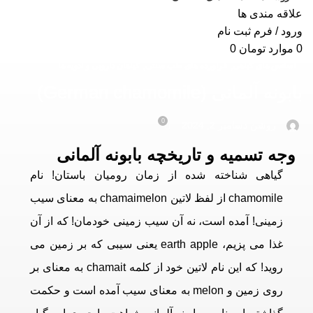
علاقه مندی ها
ورود / فرم ثبت نام
0
موارد
تومان
0
,
,
اسانس های گیاهی
فرآورده های طب سنتی
گیاهان دارویی و ادویه ها
بابونه آلمانی (German chamomile)
0
روشن دسامبر 2, 2024
وجه تسمیه و تاریخچه بابونه آلمانی
گیاهی شناخته شده از زمان رومیان باستان! نام
chamomile از لفظ لاتین chamaimelon به معناى سیب
زمینی! آمده است، نه آن سیب زمینی خودمان! که از آن
غذا می پزیم، earth apple یعنی سیبی که بر زمین می
روید! که این نام لاتین خود از کلمه chamait به معنای بر
روی زمین و melon به معنای سیب آمده است و حکمت