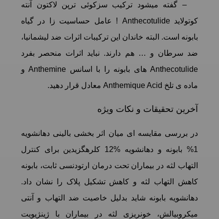
– گفته میشود ترکیب سزکوئی ترپن لاکتون آنته
کوتولاید Anthecotulide ! عامل حساسیت زا در گیاه
بابونه است. البته خاندان این ترکیبات اثرات ضد ليشمانيا،
ضد سرطان و … هم دارند. نباید اثرات منحصر بفرد
Anthecotulide های بابونه را با اسانس Anthemine و
ماده ی تلخ Anthemique Acid معادل قرار دهید.
آخرین تحقیقات و نکات ویژه
در بررسی مقایسه ای میان اثر بخشی بالینی دهانشویه
1% بابونه و دهانشویه %12 کلرهگزیدین برای کنترل
التهاب لثه در بیماران تحت درمان ارتودنسی ثابت، بابونه
کاهش التهاب لثه و کاهش تشکیل پلاک را نشان داد.
دهانشویه بابونه شاید بدلیل خاصیت ضد التهاب و آنتی
میکروبیالش، خونریزی لثه در بیماران با ژینژیویت