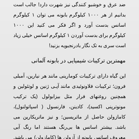
ضد عرق و خوشبو کنندگی نیز شهرت دارد! جالب است
بدانیم از هر ۱۰۰۰ کیلوگرم بابونه می توان ۱ کیلوگرم
اسانس بدست آورد و اگر فکر می کنید این ۱۰۰۰
کیلوگرم برای بدست آوردن ۱ کیلوگرم اسانس خیلی زیاد
است سری به تک نگار
بادرنجبویه
بزنید!
مهمترین ترکیبات شیمیایی در بابونه آلمانی
این گیاه دارای ترکیبات کومارینی مانند هر نیارین، آمبلی
فرون؛ ترکیبات فلاونوئیدی مانند آپـی ژنین و لوتئولین و
همچنین روغنهای فرار مثل بیزابولول (یک ترکیب
مونوترپنی اکسید)، کادینن، فارنسول ( اسپاتولنول)،
کامازولن حاصل از ماتریسین؛ و نیز ماتریکارین می
باشد. بیشتر اسانس ها بی‌رنگ هستند اما رنگ آبی
معروف اسانس بابونه از آزولن ها (کامازولن) می باشد.