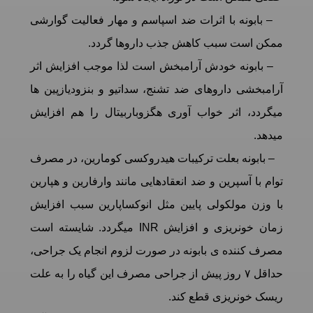
– بابونه با اثرات ضد اسپاسم و مهار فعالیت گوارشی
ممکن است سبب کاهش جذب داروها گردد.
– بابونه خودش آرامبخش است لذا موجب افزایش اثر
آرامبخشی داروهای ضد تشنج، سداتیو و بنزودیازپین ها
میگردد، اثر خواب آوری هگزوباربیتال را هم افزایش
میدهد.
– بابونه بعلت ترکیبات هیدروکسی کومارین، در مصرف
توام با آسپرین و ضد انعقادهایی مانند وارفارین و هپارین
با وزن مولکولی پایین مثل انوکساپارین سبب افزایش
زمان خونریزی و افزایش INR میگردد. شایسته است
مصرف کننده ی بابونه در صورت لزوم انجام یک جراحی،
حداقل ۷ روز پیش از جراحی مصرف این گیاه را به علت
ریسک خونریزی قطع کند.