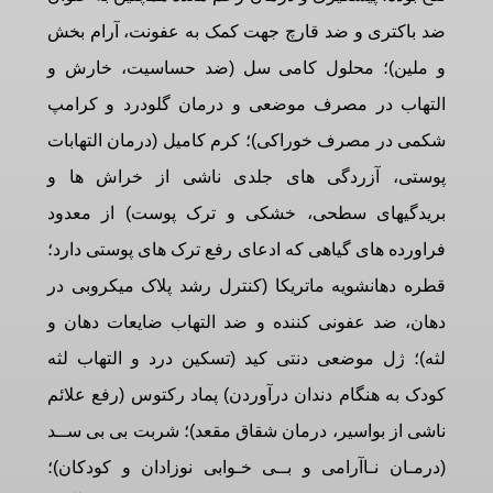
ضد باکتری و ضد قارچ جهت کمک به عفونت، آرام بخش
و ملین)؛ محلول کامی سل (ضد حساسیت، خارش و
التهاب در مصرف موضعی و درمان گلودرد و کرامپ
شکمی در مصرف خوراکی)؛ کرم کامیل (درمان التهابات
پوستی، آزردگی های جلدی ناشی از خراش ها و
بریدگیهای سطحی، خشکی و ترک پوست) از معدود
فراورده های گیاهی که ادعای رفع ترک های پوستی دارد؛
قطره دهانشویه ماتریکا (کنترل رشد پلاک میکروبی در
دهان، ضد عفونی کننده و ضد التهاب ضایعات دهان و
لثه)؛ ژل موضعی دنتی کید (تسکین درد و التهاب لثه
کودک به هنگام دندان درآوردن) پماد رکتوس (رفع علائم
ناشی از بواسیر، درمان شقاق مقعد)؛ شربت بی بی ســد
(درمـان نـاآرامی و بــی خـوابی نوزادان و کودکان)؛