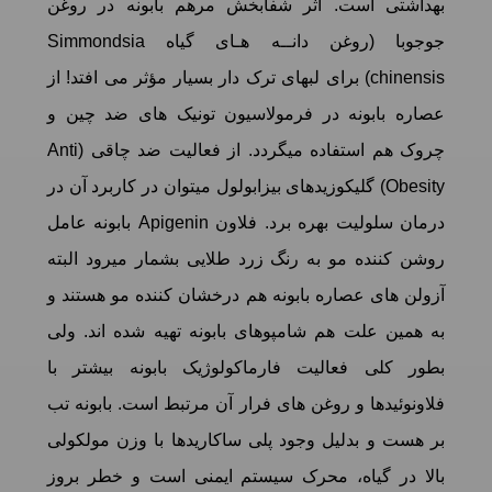
بهداشتی است. اثر شفابخش مرهم بابونه در روغن
جوجوبا (روغن دانــه هـای گیاه Simmondsia
chinensis) برای لبهای ترک دار بسیار مؤثر می افتد! از
عصاره بابونه در فرمولاسیون تونیک های ضد چین و
چروک هم استفاده میگردد. از فعالیت ضد چاقی (Anti
Obesity) گلیکوزیدهای بیزابولول میتوان در کاربرد آن در
درمان سلولیت بهره برد. فلاون Apigenin بابونه عامل
روشن کننده مو به رنگ زرد طلایی بشمار میرود البته
آزولن های عصاره بابونه هم درخشان کننده مو هستند و
به همین علت هم شامپوهای بابونه تهیه شده اند. ولی
بطور کلی فعالیت فارماکولوژیک بابونه بیشتر با
فلاونوئیدها و روغن های فرار آن مرتبط است. بابونه تب
بر هست و بدلیل وجود پلی ساکاریدها با وزن مولکولی
بالا در گیاه، محرک سیستم ایمنی است و خطر بروز