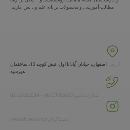
مطالب آموزشی و محصولات بر پایه علم و دانش دارند.
آدرس:
اصفهان، خیابان آپادانا اول، نبش کوچه 10، ساختمان
هورشید
شماره تماس:
09137806893 – 03136626539
اینستاگرام: shefakhaneh.shop