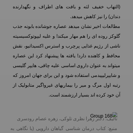
(التهاب خفيف لثه و بافت های اطراف و نگهدارنده
دندان) را نیز کاهش میدهد.
مطالعات اخیر نشان میدهد عصاره جوشانده بابونه جذب
گلوکز روده ای را هم مهار میکند! و علیه لیپوتوکسیسیته
ناشی از رژیم غذایی پرچرب و استرس اکسیداتیو، نقش
محافظ و کاهنده دارد! یافته ها پیشنهاد کرد این عصاره
میتواند به عنوان داروی اساسی علیه چاقی، هایپر گلیسی
و شایپرلیپیدمی استفاده شود و این برای جهان امروز که
رتبه اول مرگ و میر را بیماریهای غیرواگیر متابولیک از
آن خود کرده اند بسیار ارزشمند است.
تألیف: دکتر زهرا نظری تلوکی، زهره عصام رودسری
منبع: کتاب درمان شناسی گیاهان دارویی (با نگاهی به