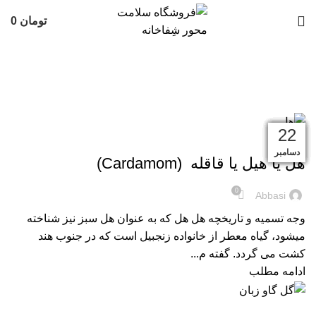
تومان
0
گیاهان دارویی و ادویه ها
30
30
29
28
26
25
24
23
22
22
,
فرآورده های طب سنتی
گیاهان دارویی و ادویه ها
دسامبر
دسامبر
دسامبر
دسامبر
دسامبر
دسامبر
دسامبر
دسامبر
دسامبر
دسامبر
هل یا هیل یا قاقله (Cardamom)
0
Abbasi
وجه تسمیه و تاریخچه هل هل که به عنوان هل سبز نیز شناخته
میشود، گیاه معطر از خانواده زنجبیل است که در جنوب هند
کشت می گردد. گفته م...
ادامه مطلب
,
فرآورده های طب سنتی
گیاهان دارویی و ادویه ها