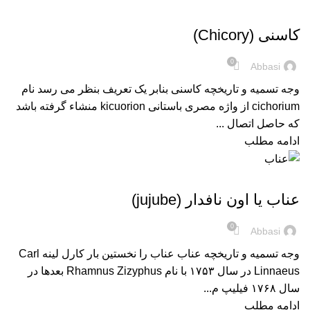
,
فرآورده های طب سنتی
گیاهان دارویی و ادویه ها
کاسنی (Chicory)
0
Abbasi
وجه تسمیه و تاریخچه کاسنی بنابر یک تعریف بنظر می رسد نام
cichorium از واژه مصری باستانی kicuorion منشاء گرفته باشد
که حاصل اتصال ...
ادامه مطلب
,
فرآورده های طب سنتی
گیاهان دارویی و ادویه ها
عناب یا اون نافدار (jujube)
0
Abbasi
وجه تسمیه و تاریخچه عناب عناب را نخستین بار کارل لينه Carl
Linnaeus در سال ۱۷۵۳ با نام Rhamnus Zizyphus بعدها در
سال ۱۷۶۸ فیلیپ م...
ادامه مطلب